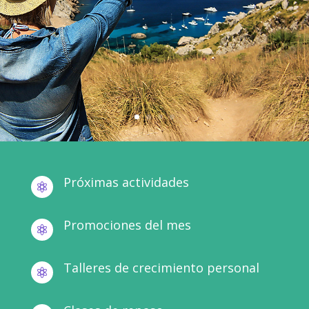
Próximas actividades

Promociones del mes

Talleres de crecimiento personal
