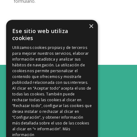
formulario.
×
Ese sitio web utiliza
Dónde estamos
cookies
Utilizamos cookies propias y de terceros
para mejorar nuestros servicios, elaborar
información estadística y analizar sus
hábitos de navegación. La utilización de
cookies nos permite personalizar el
contenido que ofrecemos y mostrarle
publicidad relacionada con sus intereses.
Al clicar en “Aceptar todo” acepta el uso de
Donde estamos
todas las cookies. También puede
rechazar todas las cookies al clicar en
“Rechazar todo”, configurar las cookies que
Nuestras sesiones
desea instalar o rechazar al clicar en
“Configuración”, y obtener información
más detallada sobre el uso de las cookies
al clicar en “+ información”.
Más
información