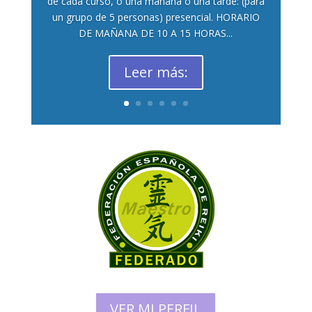
de cada curso, o una mañana o una tarde: (para
un grupo de 5 personas) presencial. HORARIO
DE MAÑANA DE 10 A 15 HORAS...
Leer más:
VER MI PERFIL