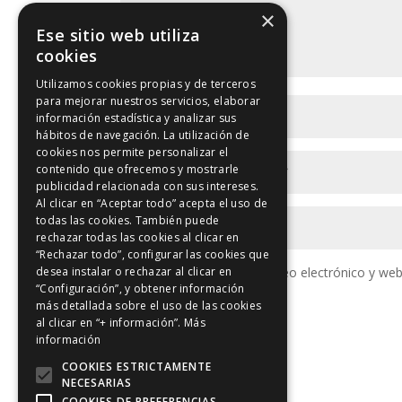
×
Ese sitio web utiliza
cookies
Utilizamos cookies propias y de terceros
para mejorar nuestros servicios, elaborar
información estadística y analizar sus
hábitos de navegación. La utilización de
cookies nos permite personalizar el
contenido que ofrecemos y mostrarle
publicidad relacionada con sus intereses.
Al clicar en “Aceptar todo” acepta el uso de
todas las cookies. También puede
rechazar todas las cookies al clicar en
“Rechazar todo”, configurar las cookies que
Guarda mi nombre, correo electrónico y web
desea instalar o rechazar al clicar en
“Configuración”, y obtener información
más detallada sobre el uso de las cookies
al clicar en “+ información”.
Más
información
COOKIES ESTRICTAMENTE
NECESARIAS
COOKIES DE PREFERENCIAS