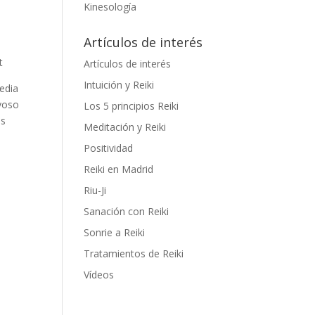
Kinesología
Artículos de interés
t
Artículos de interés
Intuición y Reiki
media
ayoso
Los 5 principios Reiki
os
Meditación y Reiki
Positividad
Reiki en Madrid
Riu-Ji
Sanación con Reiki
Sonrie a Reiki
Tratamientos de Reiki
Vídeos