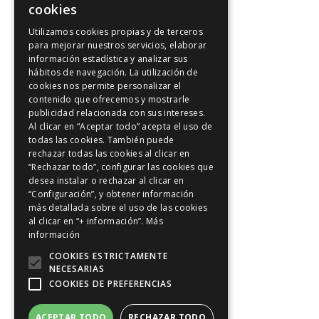
Kinesología
cookies
Utilizamos cookies propias y de terceros
Artículos de interés
para mejorar nuestros servicios, elaborar
información estadística y analizar sus
Artículos de interés
hábitos de navegación. La utilización de
Intuición y Reiki
cookies nos permite personalizar el
contenido que ofrecemos y mostrarle
Los 5 principios Reiki
publicidad relacionada con sus intereses.
Meditación y Reiki
Al clicar en “Aceptar todo” acepta el uso de
todas las cookies. También puede
Positividad
rechazar todas las cookies al clicar en
Reiki en Madrid
“Rechazar todo”, configurar las cookies que
desea instalar o rechazar al clicar en
Riu-Ji
“Configuración”, y obtener información
más detallada sobre el uso de las cookies
Sanación con Reiki
al clicar en “+ información”.
Más
Sonrie a Reiki
información
Tratamientos de Reiki
COOKIES ESTRICTAMENTE
NECESARIAS
Vídeos
COOKIES DE PREFERENCIAS
ACEPTAR TODO
RECHAZAR TODO