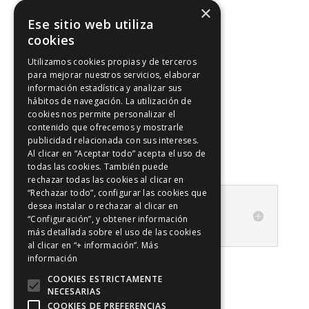
×
Ese sitio web utiliza
Formulario de reservas
cookies
Utilizamos cookies propias y de terceros
para mejorar nuestros servicios, elaborar
información estadística y analizar sus
Donde estamos
hábitos de navegación. La utilización de
cookies nos permite personalizar el
contenido que ofrecemos y mostrarle
publicidad relacionada con sus intereses.
Más información
Al clicar en “Aceptar todo” acepta el uso de
todas las cookies. También puede
rechazar todas las cookies al clicar en
“Rechazar todo”, configurar las cookies que
📝 . Sesión distancia: Preguntas
desea instalar o rechazar al clicar en
Frecuentes y Condiciones de
“Configuración”, y obtener información
Reserva
más detallada sobre el uso de las cookies
al clicar en “+ información”.
Más
información
COOKIES ESTRICTAMENTE
NECESARIAS
COOKIES DE PREFERENCIAS