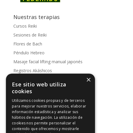
Nuestras terapias
Cursos Reiki
Sesiones de Reiki
Flores de Bach
Péndulo Hebreo
Masaje facial lifting manual japonés
Registros Akáshicos
×
Conoce nuestras sesiones
Ese sitio web utiliza
Kinesología
cookies
Utilizamos cookies propias y de terceros
Artículos de interés
para mejorar nuestros servicios, elaborar
información estadística y analizar sus
Artículos de interés
hábitos de navegación. La utilización de
Intuición y Reiki
cookies nos permite personalizar el
contenido que ofrecemos y mostrarle
Los 5 principios Reiki