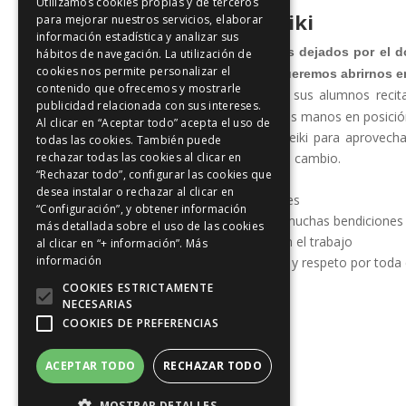
Ayuda en el Insomnio
Utilizamos cookies propias y de terceros
Principios del Reiki
para mejorar nuestros servicios, elaborar
información estadística y analizar sus
Estos fueron los principios dejados por el 
hábitos de navegación. La utilización de
cookies nos permite personalizar el
guía para todos los que queremos abrirnos en
contenido que ofrecemos y mostrarle
Usui recomendaba a sus alumnos recitar
Reiki,
publicidad relacionada con sus intereses.
atardecer de cada día, con las manos en posició
Al clicar en “Aceptar todo” acepta el uso de
No es necesario aprender reiki para aprovecha
todas las cookies. También puede
rechazar todas las cookies al clicar en
corazón y espíritu abiertos al cambio.
“Rechazar todo”, configurar las cookies que
Sólo por hoy, no te enfades
desea instalar o rechazar al clicar en
Sólo por hoy, no te preocupes
“Configuración”, y obtener información
Sólo por hoy, agradece tus muchas bendiciones
más detallada sobre el uso de las cookies
Sólo por hoy, se honrado en el trabajo
al clicar en “+ información”.
Más
información
Sólo por hoy, muestra amor y respeto por toda c
COOKIES ESTRICTAMENTE
NECESARIAS
COOKIES DE PREFERENCIAS
ACEPTAR TODO
RECHAZAR TODO
MOSTRAR DETALLES