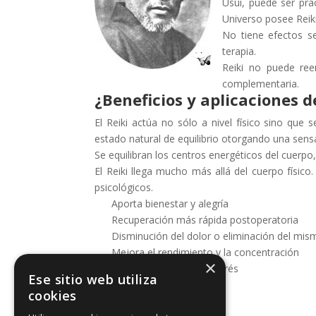
Usui, puede ser pra
Universo posee Reiki
No tiene efectos se
terapia.
Reiki no puede ree
complementaria.
¿Beneficios y aplicaciones d
El Reiki actúa no sólo a nivel físico sino que 
estado natural de equilibrio otorgando una sensa
Se equilibran los centros energéticos del cuerpo
El Reiki llega mucho más allá del cuerpo físico
psicológicos.
Aporta bienestar y alegría
Recuperación más rápida postoperatoria
Disminución del dolor o eliminación del mis
Mejora el rendimiento y la concentración
×
Reduce la ansiedad y estrés
Ese sitio web utiliza
Libera bloqueos
cookies
Desintoxica