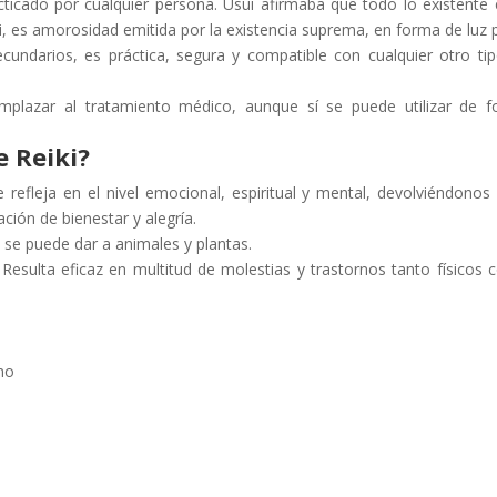
cticado por cualquier persona. Usui afirmaba que todo lo existente 
, es amorosidad emitida por la existencia suprema, en forma de luz 
cundarios, es práctica, segura y compatible con cualquier otro ti
mplazar al tratamiento médico, aunque sí se puede utilizar de 
e Reiki?
se refleja en el nivel emocional, espiritual y mental, devolviéndonos
ción de bienestar y alegría.
, se puede dar a animales y plantas.
. Resulta eficaz en multitud de molestias y trastornos tanto físicos
mo