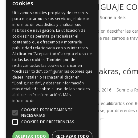
cookies
TALLER DE LENGUAJE C
Utilizamos cookies propias y de terceros
por
Carmen
|
Dic 19, 2022
|
Sonrie a Reiki
para mejorar nuestros servicios, elaborar
información estadística y analizar sus
hábitos de navegación. La utilización de
La lectura del rostro consiste en descifrar las ca
cookies nos permite personalizar el
la comunicación no verbal que realizamos a tra
contenido que ofrecemos y mostrarle
realizarse...
publicidad relacionada con sus intereses.
Al clicar en “Aceptar todo” acepta el uso de
todas las cookies. También puede
rechazar todas las cookies al clicar en
¿Qué son los chakras, cóm
“Rechazar todo”, configurar las cookies que
equilibrarlos?
desea instalar o rechazar al clicar en
“Configuración”, y obtener información
más detallada sobre el uso de las cookies
por
Carmen Alonso
|
Mar 25, 2016
|
Sonrie a Re
al clicar en “+ información”.
Más
información
¿Qúe son los chakras , cómo equilibrarlos con R
COOKIES ESTRICTAMENTE
pueden debilitarse y bloquearse, por diferentes 
NECESARIAS
generándonos desequilibrios ,...
COOKIES DE PREFERENCIAS
ACEPTAR TODO
RECHAZAR TODO