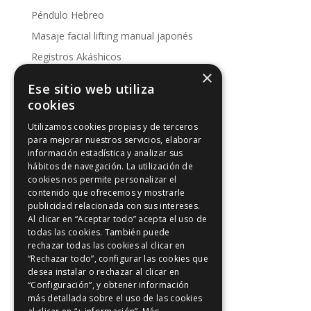
Péndulo Hebreo
Masaje facial lifting manual japonés
Registros Akáshicos
×
Conoce nuestras sesiones
Ese sitio web utiliza
Kinesología
cookies
Utilizamos cookies propias y de terceros
Artículos de interés
para mejorar nuestros servicios, elaborar
información estadística y analizar sus
Artículos de interés
hábitos de navegación. La utilización de
Intuición y Reiki
cookies nos permite personalizar el
contenido que ofrecemos y mostrarle
Los 5 principios Reiki
publicidad relacionada con sus intereses.
Meditación y Reiki
Al clicar en “Aceptar todo” acepta el uso de
todas las cookies. También puede
Positividad
rechazar todas las cookies al clicar en
Reiki en Madrid
“Rechazar todo”, configurar las cookies que
desea instalar o rechazar al clicar en
Riu-Ji
“Configuración”, y obtener información
más detallada sobre el uso de las cookies
Sanación con Reiki