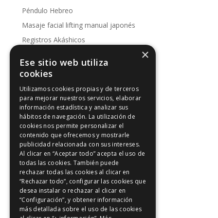
Péndulo Hebreo
Masaje facial lifting manual japonés
Registros Akáshicos
×
Conoce nuestras sesiones
Ese sitio web utiliza
Kinesología
cookies
Utilizamos cookies propias y de terceros
Artículos de interés
para mejorar nuestros servicios, elaborar
información estadística y analizar sus
Artículos de interés
hábitos de navegación. La utilización de
Intuición y Reiki
cookies nos permite personalizar el
contenido que ofrecemos y mostrarle
Los 5 principios Reiki
publicidad relacionada con sus intereses.
Meditación y Reiki
Al clicar en “Aceptar todo” acepta el uso de
todas las cookies. También puede
Positividad
rechazar todas las cookies al clicar en
Reiki en Madrid
“Rechazar todo”, configurar las cookies que
desea instalar o rechazar al clicar en
Riu-Ji
“Configuración”, y obtener información
más detallada sobre el uso de las cookies
Sanación con Reiki