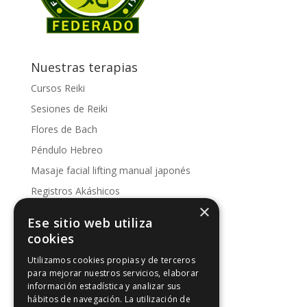
Nuestras terapias
Cursos Reiki
Sesiones de Reiki
Flores de Bach
Péndulo Hebreo
Masaje facial lifting manual japonés
Registros Akáshicos
×
Conoce nuestras sesiones
Ese sitio web utiliza
Kinesología
cookies
Utilizamos cookies propias y de terceros
Artículos de interés
para mejorar nuestros servicios, elaborar
información estadística y analizar sus
Artículos de interés
hábitos de navegación. La utilización de