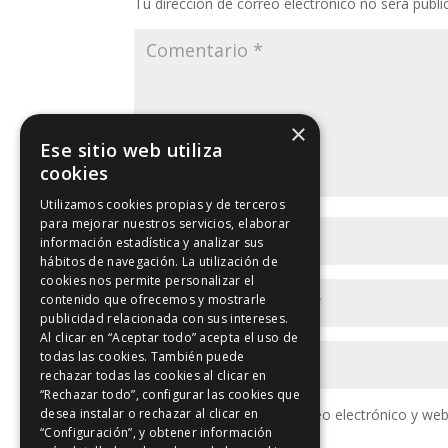
Tu dirección de correo electrónico no será publi
×
Ese sitio web utiliza
cookies
Utilizamos cookies propias y de terceros
para mejorar nuestros servicios, elaborar
información estadística y analizar sus
hábitos de navegación. La utilización de
cookies nos permite personalizar el
contenido que ofrecemos y mostrarle
publicidad relacionada con sus intereses.
Al clicar en “Aceptar todo” acepta el uso de
todas las cookies. También puede
rechazar todas las cookies al clicar en
“Rechazar todo”, configurar las cookies que
desea instalar o rechazar al clicar en
Guarda mi nombre, correo electrónico y web
“Configuración”, y obtener información