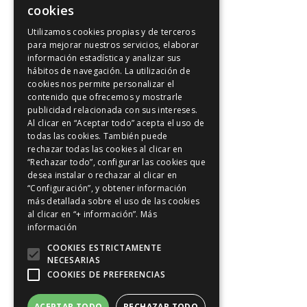
Kinesología
cookies
Utilizamos cookies propias y de terceros
Artículos de interés
para mejorar nuestros servicios, elaborar
información estadística y analizar sus
Artículos de interés
hábitos de navegación. La utilización de
Intuición y Reiki
cookies nos permite personalizar el
contenido que ofrecemos y mostrarle
Los 5 principios Reiki
publicidad relacionada con sus intereses.
Meditación y Reiki
Al clicar en “Aceptar todo” acepta el uso de
todas las cookies. También puede
Positividad
rechazar todas las cookies al clicar en
Reiki en Madrid
“Rechazar todo”, configurar las cookies que
desea instalar o rechazar al clicar en
Riu-Ji
“Configuración”, y obtener información
más detallada sobre el uso de las cookies
Sanación con Reiki
al clicar en “+ información”.
Más
Sonrie a Reiki
información
Tratamientos de Reiki
COOKIES ESTRICTAMENTE
NECESARIAS
Vídeos
COOKIES DE PREFERENCIAS
ACEPTAR TODO
RECHAZAR TODO