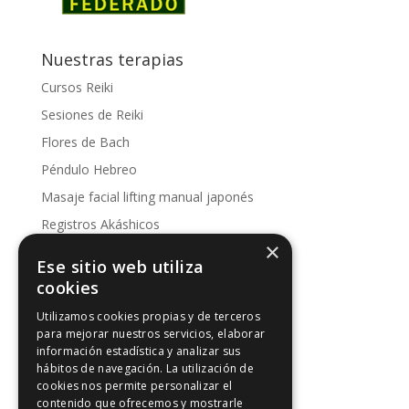
Nuestras terapias
Cursos Reiki
Sesiones de Reiki
Flores de Bach
Péndulo Hebreo
Masaje facial lifting manual japonés
Registros Akáshicos
×
Conoce nuestras sesiones
Ese sitio web utiliza
Kinesología
cookies
Utilizamos cookies propias y de terceros
Artículos de interés
para mejorar nuestros servicios, elaborar
información estadística y analizar sus
Artículos de interés
hábitos de navegación. La utilización de
Intuición y Reiki
cookies nos permite personalizar el
contenido que ofrecemos y mostrarle
Los 5 principios Reiki