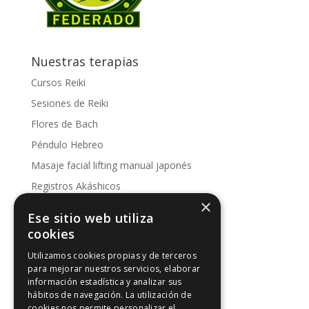
Nuestras terapias
Cursos Reiki
Sesiones de Reiki
Flores de Bach
Péndulo Hebreo
Masaje facial lifting manual japonés
Registros Akáshicos
×
Conoce nuestras sesiones
Ese sitio web utiliza
Kinesología
cookies
Utilizamos cookies propias y de terceros
Artículos de interés
para mejorar nuestros servicios, elaborar
información estadística y analizar sus
Artículos de interés
hábitos de navegación. La utilización de
Intuición y Reiki
cookies nos permite personalizar el