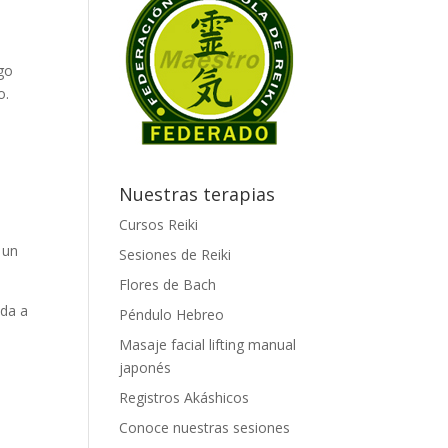
.
go
o.
Nuestras terapias
Cursos Reiki
 un
Sesiones de Reiki
Flores de Bach
uda a
Péndulo Hebreo
Masaje facial lifting manual
japonés
Registros Akáshicos
Conoce nuestras sesiones