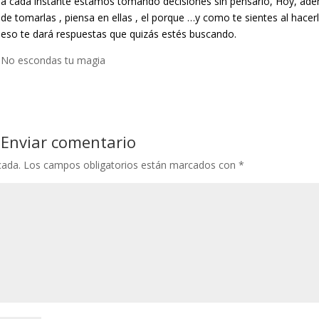
a cada instante estamos tomando decisiones sin pensarlo, Hoy, ad
de tomarlas , piensa en ellas , el porque …y como te sientes al hace
eso te dará respuestas que quizás estés buscando.
No escondas tu magia
Enviar comentario
cada.
Los campos obligatorios están marcados con
*