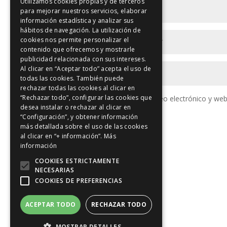
Utilizamos cookies propias y de terceros
para mejorar nuestros servicios, elaborar
información estadística y analizar sus
hábitos de navegación. La utilización de
cookies nos permite personalizar el
contenido que ofrecemos y mostrarle
publicidad relacionada con sus intereses.
Al clicar en “Aceptar todo” acepta el uso de
todas las cookies. También puede
rechazar todas las cookies al clicar en
“Rechazar todo”, configurar las cookies que
Guarda mi nombre, correo electrónico y web
desea instalar o rechazar al clicar en
“Configuración”, y obtener información
más detallada sobre el uso de las cookies
al clicar en “+ información”.
Más
información
COOKIES ESTRICTAMENTE
NECESARIAS
COOKIES DE PREFERENCIAS
ACEPTAR TODO
RECHAZAR TODO
MOSTRAR DETALLES