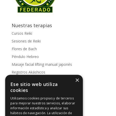
Nuestras terapias
Cursos Reiki
Sesiones de Reiki
Flores de Bach
Péndulo Hebreo
Masaje facial lifting manual japonés
Registros Akáshicos
×
Conoce nuestras sesiones
Ese sitio web utiliza
Kinesología
cookies
Utilizamos cookies propias y de terceros
Artículos de interés
para mejorar nuestros servicios, elaborar
información estadística y analizar sus
Artículos de interés
hábitos de navegación. La utilización de