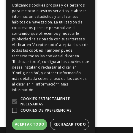
Utilizamos cookies propias y de terceros
Artículos de interés
para mejorar nuestros servicios, elaborar
información estadística y analizar sus
Artículos de interés
hábitos de navegación. La utilización de
Intuición y Reiki
cookies nos permite personalizar el
contenido que ofrecemos y mostrarle
Los 5 principios Reiki
publicidad relacionada con sus intereses.
Meditación y Reiki
Al clicar en “Aceptar todo” acepta el uso de
todas las cookies. También puede
Positividad
rechazar todas las cookies al clicar en
Reiki en Madrid
“Rechazar todo”, configurar las cookies que
desea instalar o rechazar al clicar en
Riu-Ji
“Configuración”, y obtener información
más detallada sobre el uso de las cookies
Sanación con Reiki
al clicar en “+ información”.
Más
Sonrie a Reiki
información
Tratamientos de Reiki
COOKIES ESTRICTAMENTE
NECESARIAS
Vídeos
COOKIES DE PREFERENCIAS
ACEPTAR TODO
RECHAZAR TODO