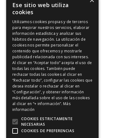
×
Ese sitio web utiliza
Kinesología
cookies
Utilizamos cookies propias y de terceros
Artículos de interés
para mejorar nuestros servicios, elaborar
información estadística y analizar sus
Artículos de interés
hábitos de navegación. La utilización de
Intuición y Reiki
cookies nos permite personalizar el
contenido que ofrecemos y mostrarle
Los 5 principios Reiki
publicidad relacionada con sus intereses.
Meditación y Reiki
Al clicar en “Aceptar todo” acepta el uso de
todas las cookies. También puede
Positividad
rechazar todas las cookies al clicar en
Reiki en Madrid
“Rechazar todo”, configurar las cookies que
desea instalar o rechazar al clicar en
Riu-Ji
“Configuración”, y obtener información
más detallada sobre el uso de las cookies
Sanación con Reiki
al clicar en “+ información”.
Más
Sonrie a Reiki
información
Tratamientos de Reiki
COOKIES ESTRICTAMENTE
NECESARIAS
Vídeos
COOKIES DE PREFERENCIAS