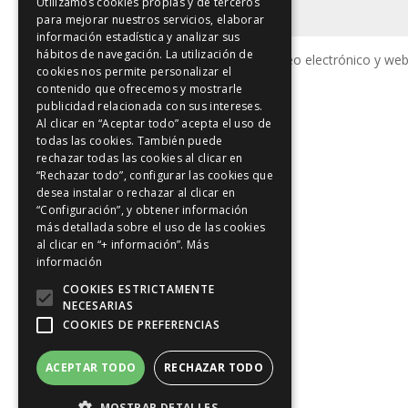
Utilizamos cookies propias y de terceros
para mejorar nuestros servicios, elaborar
información estadística y analizar sus
hábitos de navegación. La utilización de
Guarda mi nombre, correo electrónico y web
cookies nos permite personalizar el
contenido que ofrecemos y mostrarle
publicidad relacionada con sus intereses.
Al clicar en “Aceptar todo” acepta el uso de
todas las cookies. También puede
rechazar todas las cookies al clicar en
“Rechazar todo”, configurar las cookies que
desea instalar o rechazar al clicar en
“Configuración”, y obtener información
más detallada sobre el uso de las cookies
al clicar en “+ información”.
Más
información
COOKIES ESTRICTAMENTE
NECESARIAS
COOKIES DE PREFERENCIAS
ACEPTAR TODO
RECHAZAR TODO
MOSTRAR DETALLES