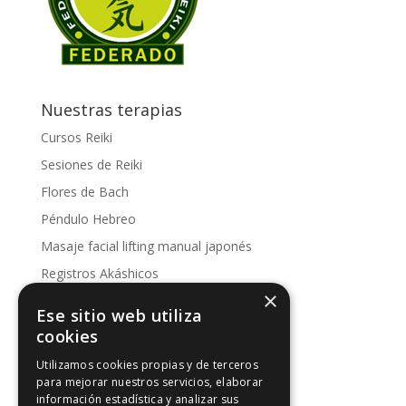
Nuestras terapias
Cursos Reiki
Sesiones de Reiki
Flores de Bach
Péndulo Hebreo
Masaje facial lifting manual japonés
Registros Akáshicos
×
Conoce nuestras sesiones
Ese sitio web utiliza
Kinesología
cookies
Utilizamos cookies propias y de terceros
Artículos de interés
para mejorar nuestros servicios, elaborar
información estadística y analizar sus
Artículos de interés