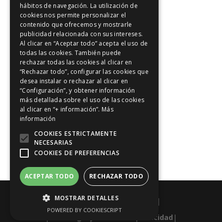
hábitos de navegación. La utilización de
Intuición y Reiki
cookies nos permite personalizar el
contenido que ofrecemos y mostrarle
Los 5 principios Reiki
publicidad relacionada con sus intereses.
Meditación y Reiki
Al clicar en “Aceptar todo” acepta el uso de
todas las cookies. También puede
Positividad
rechazar todas las cookies al clicar en
Reiki en Madrid
“Rechazar todo”, configurar las cookies que
desea instalar o rechazar al clicar en
Riu-Ji
“Configuración”, y obtener información
más detallada sobre el uso de las cookies
Sanación con Reiki
al clicar en “+ información”.
Más
Sonrie a Reiki
información
Tratamientos de Reiki
COOKIES ESTRICTAMENTE
NECESARIAS
Vídeos
COOKIES DE PREFERENCIAS
ACEPTAR TODO
RECHAZAR TODO
MOSTRAR DETALLES
|Diseño web:
esanweb.com
|
POWERED BY COOKIESCRIPT
|
Aviso legal y Política de privacidad
|