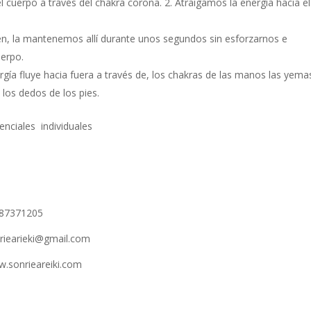
 el cuerpo a través del chakra corona. 2. Atraigamos la energía hacia el
en, la mantenemos allí durante unos segundos sin esforzarnos e
uerpo.
gía fluye hacia fuera a través de, los chakras de las manos las yema
 los dedos de los pies.
enciales individuales
87371205
riearieki@gmail.com
.sonrieareiki.com