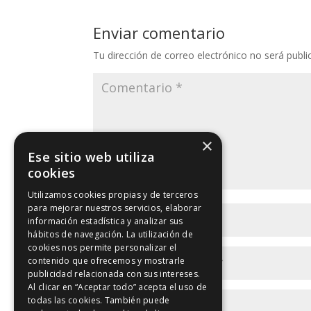
Enviar comentario
Tu dirección de correo electrónico no será publi
×
Ese sitio web utiliza
cookies
Utilizamos cookies propias y de terceros
para mejorar nuestros servicios, elaborar
información estadística y analizar sus
hábitos de navegación. La utilización de
cookies nos permite personalizar el
contenido que ofrecemos y mostrarle
publicidad relacionada con sus intereses.
Al clicar en “Aceptar todo” acepta el uso de
todas las cookies. También puede