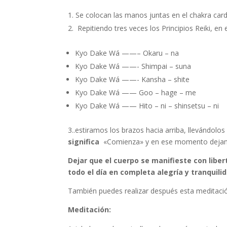
Se colocan las manos juntas en el chakra cardí
Repitiendo tres veces los Principios Reiki, en e
Kyo Dake Wá ——– Okaru – na
Kyo Dake Wá ——- Shimpai – suna
Kyo Dake Wá ——- Kansha – shite
Kyo Dake Wá —— Goo – hage – me
Kyo Dake Wá —— Hito – ni – shinsetsu – ni
3..estiramos los brazos hacia arriba, llevándolos
significa
«Comienza» y en ese momento dejamos
Dejar que el cuerpo se manifieste con liber
todo el día en completa alegría y tranquili
También puedes realizar después esta meditación,
Meditación: