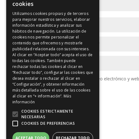
cookies
Utilizamos cookies propias y de terceros
para mejorar nuestros servicios, elaborar
información estadística y analizar sus
hábitos de navegación. La utilización de
cookies nos permite personalizar el
contenido que ofrecemos y mostrarle
publicidad relacionada con sus intereses.
Al clicar en “Aceptar todo” acepta el uso de
todas las cookies. También puede
rechazar todas las cookies al clicar en
“Rechazar todo”, configurar las cookies que
desea instalar o rechazar al clicar en
Guarda mi nombre, correo electrónico y web
“Configuración”, y obtener información
más detallada sobre el uso de las cookies
al clicar en “+ información”.
Más
información
COOKIES ESTRICTAMENTE
NECESARIAS
COOKIES DE PREFERENCIAS
ACEPTAR TODO
RECHAZAR TODO