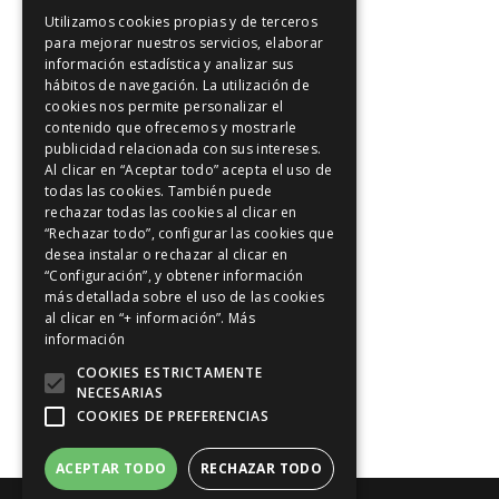
Utilizamos cookies propias y de terceros
Artículos de interés
para mejorar nuestros servicios, elaborar
información estadística y analizar sus
Artículos de interés
hábitos de navegación. La utilización de
Intuición y Reiki
cookies nos permite personalizar el
contenido que ofrecemos y mostrarle
Los 5 principios Reiki
publicidad relacionada con sus intereses.
Meditación y Reiki
Al clicar en “Aceptar todo” acepta el uso de
todas las cookies. También puede
Positividad
rechazar todas las cookies al clicar en
Reiki en Madrid
“Rechazar todo”, configurar las cookies que
desea instalar o rechazar al clicar en
Riu-Ji
“Configuración”, y obtener información
más detallada sobre el uso de las cookies
Sanación con Reiki
al clicar en “+ información”.
Más
Sonrie a Reiki
información
Tratamientos de Reiki
COOKIES ESTRICTAMENTE
NECESARIAS
Vídeos
COOKIES DE PREFERENCIAS
ACEPTAR TODO
RECHAZAR TODO