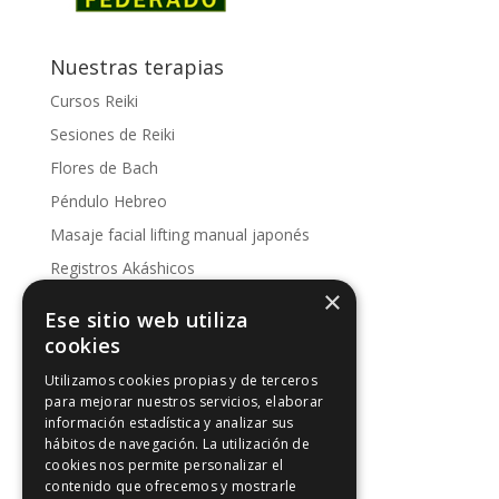
Nuestras terapias
Cursos Reiki
Sesiones de Reiki
Flores de Bach
Péndulo Hebreo
Masaje facial lifting manual japonés
Registros Akáshicos
×
Conoce nuestras sesiones
Ese sitio web utiliza
Kinesología
cookies
Utilizamos cookies propias y de terceros
Artículos de interés
para mejorar nuestros servicios, elaborar
información estadística y analizar sus
Artículos de interés
hábitos de navegación. La utilización de
Intuición y Reiki
cookies nos permite personalizar el
contenido que ofrecemos y mostrarle
Los 5 principios Reiki