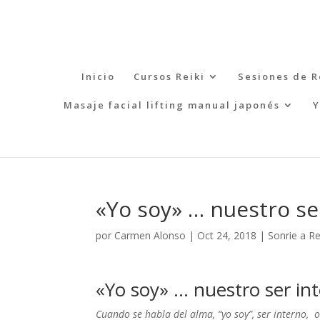
Inicio
Cursos Reiki
Sesiones de R
Masaje facial lifting manual japonés
Y
«Yo soy» … nuestro se
por
Carmen Alonso
|
Oct 24, 2018
|
Sonrie a Re
«Yo soy» … nuestro ser in
Cuando se habla del alma, “yo soy”, ser interno, 